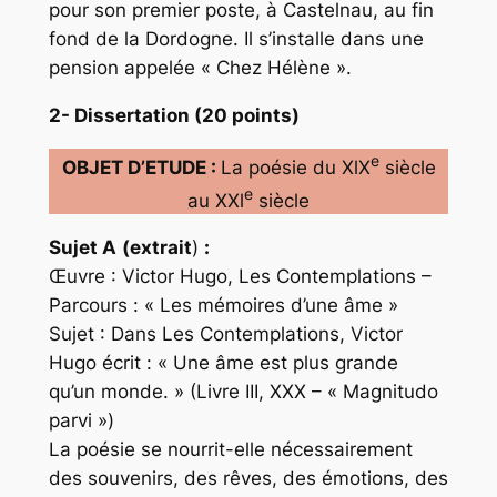
pour son premier poste, à Castelnau, au fin
fond de la Dordogne. Il s’installe dans une
pension appelée « Chez Hélène ».
2- Dissertation (20 points)
e
OBJET D’ETUDE :
La poésie du XlX
siècle
e
au XXl
siècle
Sujet A
(
extrait
)
:
Œuvre : Victor Hugo, Les Contemplations –
Parcours : « Les mémoires d’une âme »
Sujet : Dans Les Contemplations, Victor
Hugo écrit : « Une âme est plus grande
qu’un monde. » (Livre III, XXX – « Magnitudo
parvi »)
La poésie se nourrit-elle nécessairement
des souvenirs, des rêves, des émotions, des