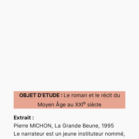
OBJET D’ETUDE :
Le roman et le récit du
e
Moyen Âge au XXI
siècle
Extrait :
Pierre MICHON, La Grande Beune, 1995
Le narrateur est un jeune instituteur nommé,