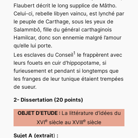
Flaubert décrit le long supplice de Mâtho.
Celui-ci, rebelle libyen vaincu, est lynché par
le peuple de Carthage, sous les yeux de
Salammbô, fille du général carthaginois
Hamilcar, donc son ennemie malgré l’amour
qu’elle lui porte.
1
Les esclaves du Conseil
le frappèrent avec
leurs fouets en cuir d’hippopotame, si
furieusement et pendant si longtemps que
les franges de leur tunique étaient trempées
de sueur.
2- Dissertation (20 points)
OBJET D’ETUDE :
La littérature d’idées du
e
e
XVI
siècle au XVIII
siècle
Sujet A
(
extrait
)
: