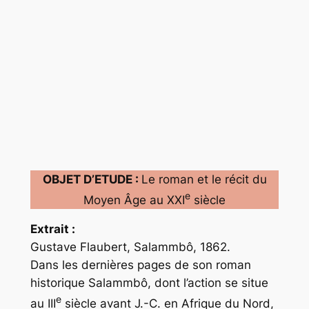
OBJET D’ETUDE :
Le roman et le récit du
e
Moyen Âge au XXI
siècle
Extrait :
Gustave Flaubert, Salammbô, 1862.
Dans les dernières pages de son roman
historique Salammbô, dont l’action se situe
e
au III
siècle avant J.-C. en Afrique du Nord,