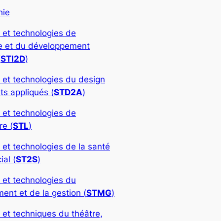
hie
 et technologies de
rie et du développement
(
STI2D
)
 et technologies du design
ts appliqués (
STD2A
)
 et technologies de
re (
STL
)
 et technologies de la santé
ial (
ST2S
)
 et technologies du
nt et de la gestion (
STMG
)
 et techniques du théâtre,