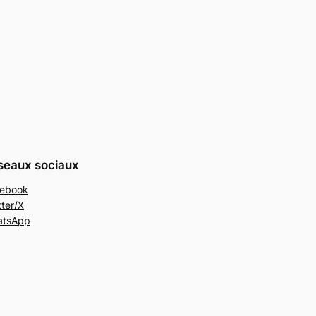
seaux sociaux
ebook
tter/X
atsApp