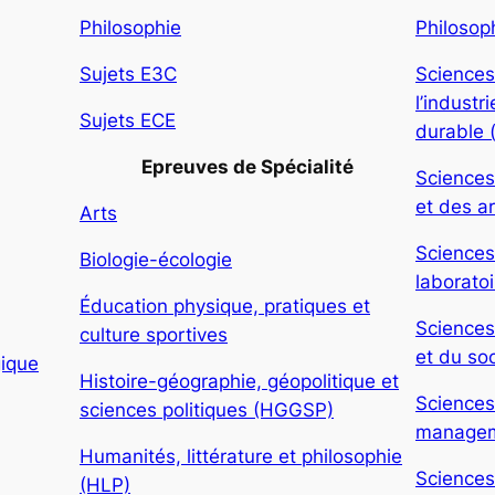
Philosophie
Philosop
Sujets E3C
Sciences
l’indust
Sujets ECE
durable 
Epreuves de Spécialité
Sciences
et des ar
Arts
Sciences
Biologie-écologie
laboratoi
Éducation physique, pratiques et
Sciences
culture sportives
et du soc
gique
Histoire-géographie, géopolitique et
Sciences
sciences politiques (HGGSP)
manageme
Humanités, littérature et philosophie
Sciences
(HLP)