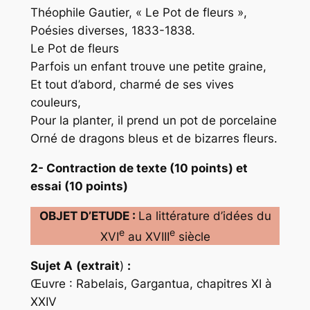
Théophile Gautier, « Le Pot de fleurs »,
Poésies diverses, 1833-1838.
Le Pot de fleurs
Parfois un enfant trouve une petite graine,
Et tout d’abord, charmé de ses vives
couleurs,
Pour la planter, il prend un pot de porcelaine
Orné de dragons bleus et de bizarres fleurs.
2- Contraction de texte (10 points) et
essai (10 points)
OBJET D’ETUDE :
La littérature d’idées du
e
e
XVI
au XVIII
siècle
Sujet A
(
extrait
)
:
Œuvre : Rabelais, Gargantua, chapitres XI à
XXIV