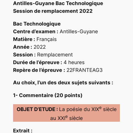
Antilles-Guyane Bac Technologique
Session de remplacement 2022
Bac Technologique
Centre d’examen :
Antilles-Guyane
Matière :
Français
Année :
2022
Session :
Remplacement
Durée de l’épreuve :
4 heures
Repère
de l’épreuve
:
22FRANTEAG3
Au choix, I’un des deux sujets suivants :
1- Commentaire (20 points)
e
OBJET D’ETUDE :
La poésie du XlX
siècle
e
au XXl
siècle
Extrait :