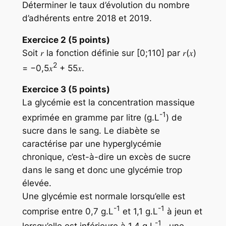
Déterminer le taux d’évolution du nombre
d’adhérents entre 2018 et 2019.
Exercice 2 (5 points)
Soit 𝑟 la fonction définie sur [0;110] par 𝑟(𝑥)
2
= −0,5𝑥
+ 55𝑥.
Exercice 3 (5 points)
La glycémie est la concentration massique
-1
exprimée en gramme par litre (g.L
) de
sucre dans le sang. Le diabète se
caractérise par une hyperglycémie
chronique, c’est-à-dire un excès de sucre
dans le sang et donc une glycémie trop
élevée.
Une glycémie est normale lorsqu’elle est
-1
-1
comprise entre 0,7 g.L
et 1,1 g.L
à jeun et
-1