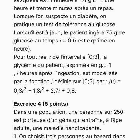
lorsqu’elle est inférieure à 1,4 g.L
, une
heure et trente minutes après un repas.
Lorsque l’on suspecte un diabète, on
pratique un test de tolérance au glucose.
Lorsqu’il est à jeun, le patient ingère 75 g de
glucose au temps 𝑡 = 0 (𝑡 est exprimé en
heure).
Pour tout réel 𝑡 de l’intervalle [0;3], la
glycémie du patient, exprimée en g.L-1
, 𝑡 heures après l’ingestion, est modélisée
par la fonction 𝑓 définie sur [0;3] par : 𝑓(𝑡) =
3
2
0,3𝑡
− 1,8𝑡
+ 2,7𝑡 + 0,8.
Exercice 4 (5 points)
Dans une population, une personne sur 250
est porteuse d’un gène qui entraîne, à l’âge
adulte, une maladie handicapante.
1. On choisit trois personnes au hasard dans