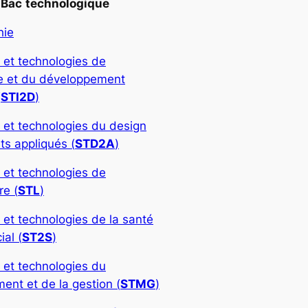
Bac
technologique
hie
 et technologies de
rie et du développement
(
STI2D
)
 et technologies du design
ts appliqués (
STD2A
)
 et technologies de
re (
STL
)
 et technologies de la santé
ial (
ST2S
)
 et technologies du
nt et de la gestion (
STMG
)