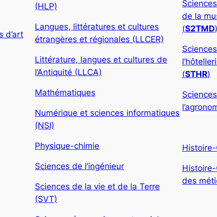
Sciences
(HLP)
de la mu
Langues, littératures et cultures
(
S2TMD
 d’art
étrangères et régionales (LLCER)
Sciences
Littérature, langues et cultures de
l’hôtelle
l’Antiquité (LLCA)
(
STHR
)
Mathématiques
Sciences
l’agronom
Numérique et sciences informatiques
(NSI)
Physique-chimie
Histoire
Sciences de l’ingénieur
Histoire
des métie
Sciences de la vie et de la Terre
(SVT)