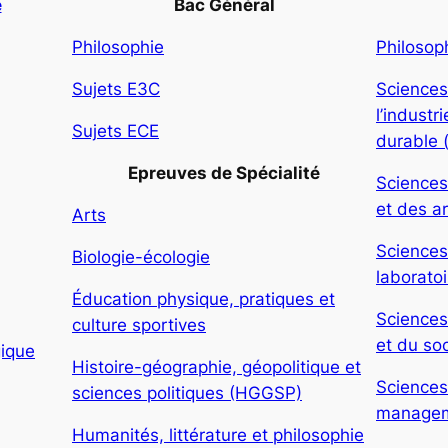
e
Bac Général
Philosophie
Philosop
Sujets E3C
Sciences
l’indust
Sujets ECE
durable 
Epreuves de Spécialité
Sciences
et des ar
Arts
Sciences
Biologie-écologie
laboratoi
Éducation physique, pratiques et
Sciences
culture sportives
et du soc
gique
Histoire-géographie, géopolitique et
Sciences
sciences politiques (HGGSP)
manageme
Humanités, littérature et philosophie