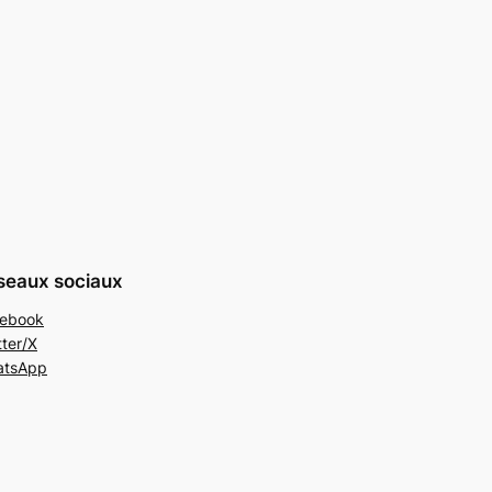
seaux sociaux
ebook
tter/X
atsApp