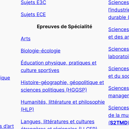
Sujets E3C
Sciences
l’indust
Sujets ECE
durable 
Epreuves de Spécialité
Sciences
et des ar
Arts
Sciences
Biologie-écologie
laboratoi
Éducation physique, pratiques et
Sciences
culture sportives
et du soc
gique
Histoire-géographie, géopolitique et
Sciences
sciences politiques (HGGSP)
manageme
Humanités, littérature et philosophie
Sciences
(HLP)
de la mu
Langues, littératures et cultures
(
S2TMD
 d’art
étrangères et régionales (LLCER)