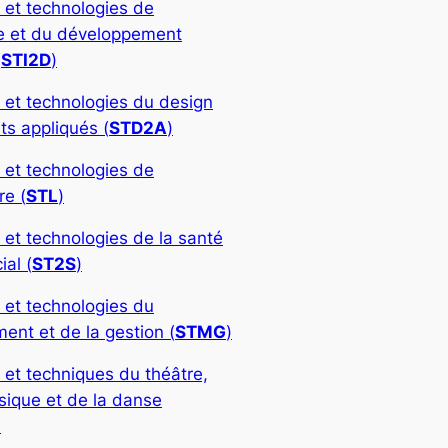
 et technologies de
rie et du développement
(
STI2D
)
 et technologies du design
ts appliqués (
STD2A
)
 et technologies de
re (
STL
)
 et technologies de la santé
ial (
ST2S
)
 et technologies du
nt et de la gestion (
STMG
)
 et techniques du théâtre,
sique et de la danse
)