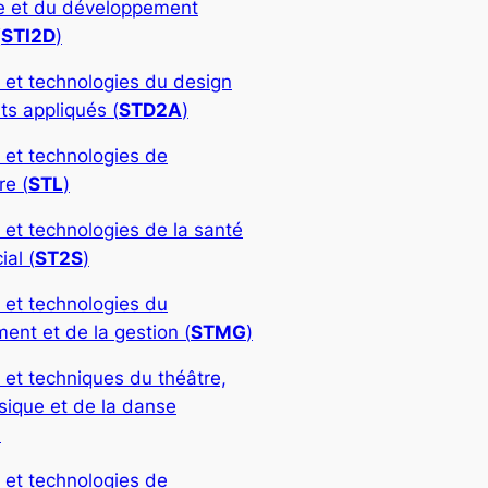
rie et du développement
(
STI2D
)
 et technologies du design
ts appliqués (
STD2A
)
 et technologies de
re (
STL
)
 et technologies de la santé
ial (
ST2S
)
 et technologies du
nt et de la gestion (
STMG
)
 et techniques du théâtre,
sique et de la danse
)
 et technologies de