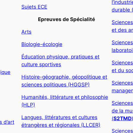
l’indust
Sujets ECE
durable 
Epreuves de Spécialité
Sciences
et des ar
Arts
Sciences
Biologie-écologie
laboratoi
Éducation physique, pratiques et
Sciences
culture sportives
et du soc
gique
Histoire-géographie, géopolitique et
Sciences
sciences politiques (HGGSP)
manageme
Humanités, littérature et philosophie
Sciences
(HLP)
de la mu
Langues, littératures et cultures
(
S2TMD
 d’art
étrangères et régionales (LLCER)
Sciences