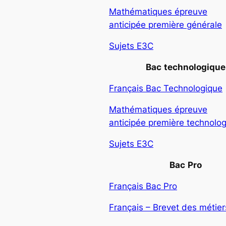
Mathématiques épreuve
anticipée première générale
Sujets E3C
Bac
technologique
Français Bac Technologique
Mathématiques épreuve
anticipée première technolo
Sujets E3C
Bac
Pro
Français Bac Pro
Français – Brevet des métiers