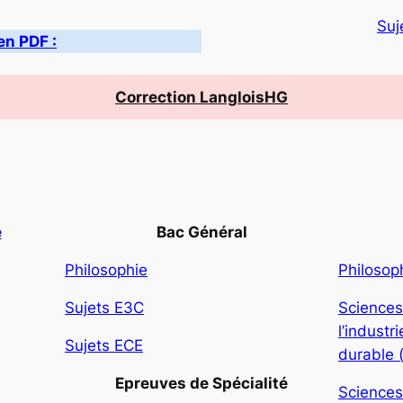
Suj
en PDF :
Correction LangloisHG
e
Bac Général
Philosophie
Philosop
Sujets E3C
Sciences
l’indust
Sujets ECE
durable 
Epreuves de Spécialité
Sciences