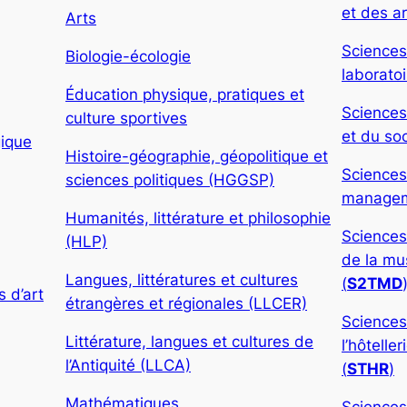
et des ar
Arts
Sciences
Biologie-écologie
laboratoi
Éducation physique, pratiques et
Sciences
culture sportives
et du soc
gique
Histoire-géographie, géopolitique et
Sciences
sciences politiques (HGGSP)
manageme
Humanités, littérature et philosophie
Sciences
(HLP)
de la mu
Langues, littératures et cultures
(
S2TMD
 d’art
étrangères et régionales (LLCER)
Sciences
Littérature, langues et cultures de
l’hôtelle
l’Antiquité (LLCA)
(
STHR
)
Mathématiques