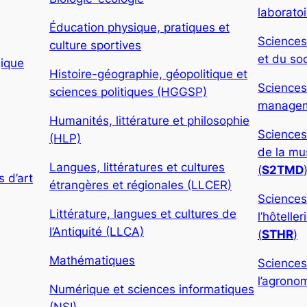
laboratoi
Éducation physique, pratiques et
Sciences
culture sportives
et du soc
gique
Histoire-géographie, géopolitique et
Sciences
sciences politiques (HGGSP)
manageme
Humanités, littérature et philosophie
Sciences
(HLP)
de la mu
Langues, littératures et cultures
(
S2TMD
 d’art
étrangères et régionales (LLCER)
Sciences
Littérature, langues et cultures de
l’hôtelle
l’Antiquité (LLCA)
(
STHR
)
Mathématiques
Sciences
l’agronom
Numérique et sciences informatiques
(NSI)