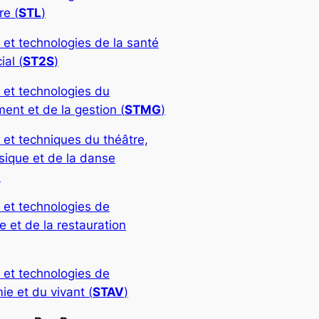
re (
STL
)
 et technologies de la santé
ial (
ST2S
)
 et technologies du
nt et de la gestion (
STMG
)
 et techniques du théâtre,
sique et de la danse
)
 et technologies de
rie et de la restauration
 et technologies de
ie et du vivant (
STAV
)