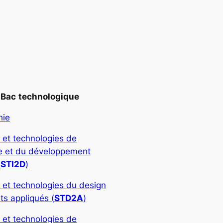
Bac
technologique
hie
 et technologies de
rie et du développement
(
STI2D
)
 et technologies du design
ts appliqués (
STD2A
)
 et technologies de