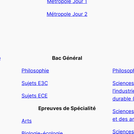
Métropole Jour 1
Métropole Jour 2
e
Bac Général
Philosophie
Philosop
Sujets E3C
Sciences
l’indust
Sujets ECE
durable 
Epreuves de Spécialité
Sciences
et des ar
Arts
Sciences
Biologie-écologie