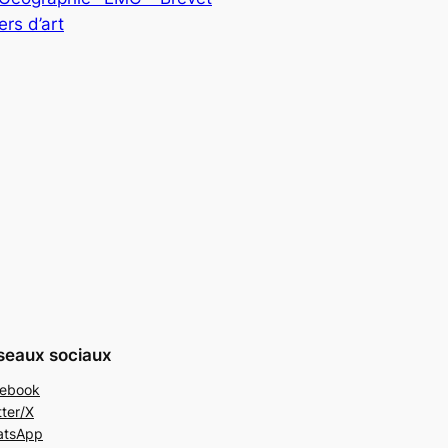
rs d’art
seaux sociaux
ebook
tter/X
atsApp