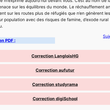
 je m’exprime aujourd’hui devant vous. C’est au nom de l
menace sur les équilibres du monde. Le réchauffement a
ttent sur les routes plus de réfugiés que n’en génèrent le
leur population avec des risques de famine, d’exode rura
u.
Suj
en PDF :
Correction LangloisHG
Correction aufutur
Correction studyrama
Correction digiSchool