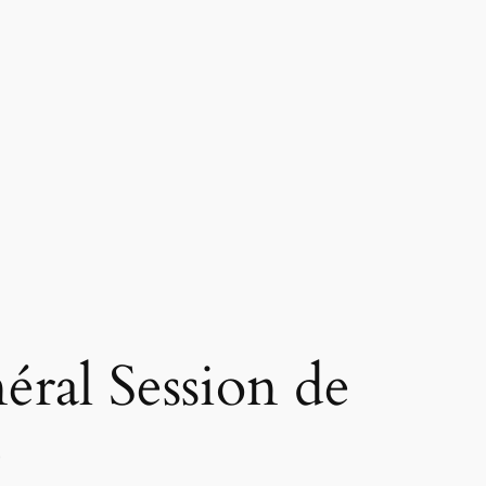
ral Session de
4