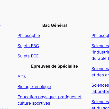
e
Bac Général
Philosophie
Philosop
Sujets E3C
Sciences
l’indust
Sujets ECE
durable 
Epreuves de Spécialité
Sciences
et des ar
Arts
Sciences
Biologie-écologie
laboratoi
Éducation physique, pratiques et
Sciences
culture sportives
et du soc