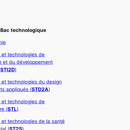
Bac
technologique
hie
 et technologies de
rie et du développement
(
STI2D
)
 et technologies du design
ts appliqués (
STD2A
)
 et technologies de
re (
STL
)
 et technologies de la santé
ial (
ST2S
)