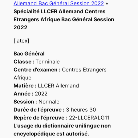
Allemand Bac Général Session 2022
»
Spécialité LLCER Allemand Centres
Etrangers Afrique Bac Général Session
2022
[latex]
Bac Général
Classe :
Terminale
Centre d’examen :
Centres Etrangers
Afrique
Matière :
LLCER Allemand
Année :
2022
Session :
Normale
Durée de l’épreuve :
3 heures 30
Repère
de l’épreuve
:
22-LLCERALG11
L’usage du dictionnaire unilingue non
encyclopédique est autorisé.