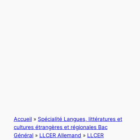
Accueil
»
Spécialité Langues, littératures et
cultures étrangères et régionales Bac
Général
»
LLCER Allemand
»
LLCER