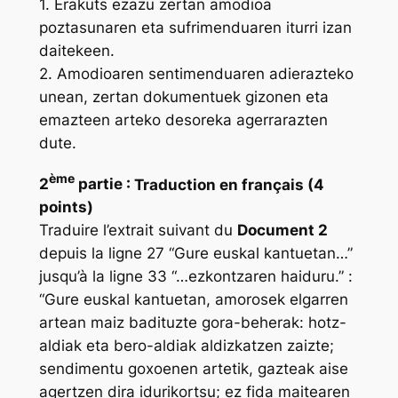
1. Erakuts ezazu zertan amodioa
poztasunaren eta sufrimenduaren iturri izan
daitekeen.
2. Amodioaren sentimenduaren adierazteko
unean, zertan dokumentuek gizonen eta
emazteen arteko desoreka agerrarazten
dute.
ème
2
partie :
Traduction en français (4
points)
Traduire l’extrait suivant du
Document 2
depuis la ligne 27
“Gure euskal kantuetan…”
jusqu’à la ligne 33
“…ezkontzaren haiduru.” :
“
Gure euskal kantuetan, amorosek elgarren
artean maiz badituzte gora-beherak: hotz-
aldiak eta bero-aldiak aldizkatzen zaizte;
sendimentu goxoenen artetik, gazteak aise
agertzen dira idurikortsu; ez fida maitearen