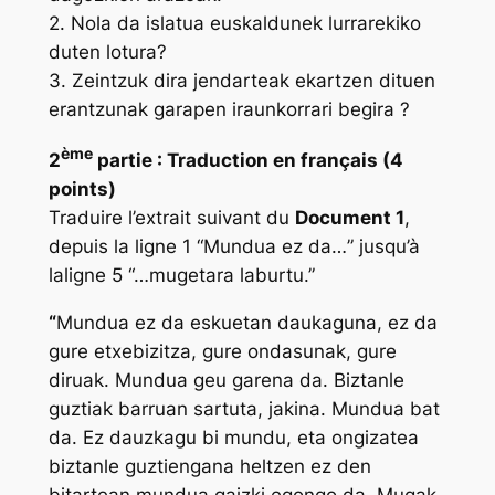
2. Nola da islatua euskaldunek lurrarekiko
duten lotura?
3. Zeintzuk dira jendarteak ekartzen dituen
erantzunak garapen iraunkorrari begira ?
ème
2
partie :
Traduction en français (4
points)
Traduire l’extrait suivant du
Document 1
,
depuis la ligne 1 “
Mundua ez da…
” jusqu’à
laligne 5 “…mugetara laburtu.”
“
Mundua ez da eskuetan daukaguna, ez da
gure etxebizitza, gure ondasunak, gure
diruak. Mundua geu garena da. Biztanle
guztiak barruan sartuta, jakina. Mundua bat
da. Ez dauzkagu bi mundu, eta ongizatea
biztanle guztiengana heltzen ez den
bitartean mundua gaizki egongo da. Mugak