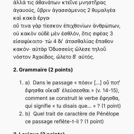
ἀλλά τις ἀθανάτων κτεῖνε μνηστῆρας
ἀγαυούς, ὕβριν ἀγασσάμενος 2 θυμαλγέα
καὶ κακὰ ἔργα·
oὔ τινα γὰρ τίεσκον ἐπιχθονίων ἀνθρώπων,
οὐ κακὸν οὐδὲ μὲν ἐσθλόν, ὅτις σφέας 3
εἰσαφίκοιτο· τὼ 4 δι ̓ ἀτασθαλίας ἔπαθον
κακόν· αὐτὰρ Ὀδυσσεὺς ὤλεσε τηλοῦ
νόστον Ἀχαιίδος, ὤλετο δ ̓ αὐτός.
2. Grammaire (2 points)
a) Dans le passage « πόσιν […] οὔ ποτ ̓
ἔφησθα οἴκαδ ̓ ἐλεύσεσθαι » (v. 14-15),
comment se construit le verbe ἔφησθα,
qui signifie « tu disais que… » ? (1 point)
b) Quel trait de caractère de Pénélope
ce passage reflète-t-il ? (1 point)