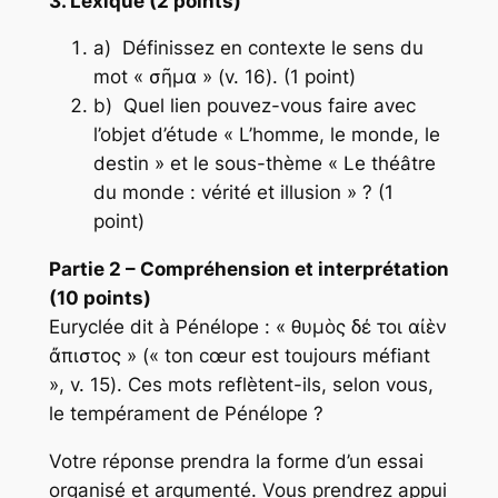
3. Lexique (2 points)
a) Définissez en contexte le sens du
mot « σῆμα » (v. 16). (1 point)
b) Quel lien pouvez-vous faire avec
l’objet d’étude « L’homme, le monde, le
destin » et le sous-thème « Le théâtre
du monde : vérité et illusion » ? (1
point)
Partie 2 – Compréhension et interprétation
(10 points)
Euryclée dit à Pénélope : « θυμὸς δέ τοι αἰὲν
ἄπιστος » (« ton cœur est toujours méfiant
», v. 15). Ces mots reflètent-ils, selon vous,
le tempérament de Pénélope ?
Votre réponse prendra la forme d’un essai
organisé et argumenté. Vous prendrez appui