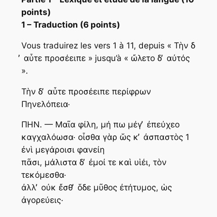
points)
1 – Traduction (6 points)
Vous traduirez les vers 1 à 11, depuis « Τὴν δ
̓ αὖτε προσέειπε » jusqu’à « ὤλετο δ ̓ αὐτός
».
Τὴν δ ̓ αὖτε προσέειπε περίφρων
Πηνελόπεια·
ΠΗΝ. — Μαῖα φίλη, μή πω μέγ ̓ ἐπεύχεο
καγχαλόωσα· οἶσθα γὰρ ὥς κ ̓ ἀσπαστὸς 1
ἐνὶ μεγάροισι φανείη
πᾶσι, μάλιστα δ ̓ ἐμοί τε καὶ υἱέι, τὸν
τεκόμεσθα·
ἀλλ ̓ οὐκ ἔσθ ̓ ὅδε μῦθος ἐτήτυμος, ὡς
ἀγορεύεις·