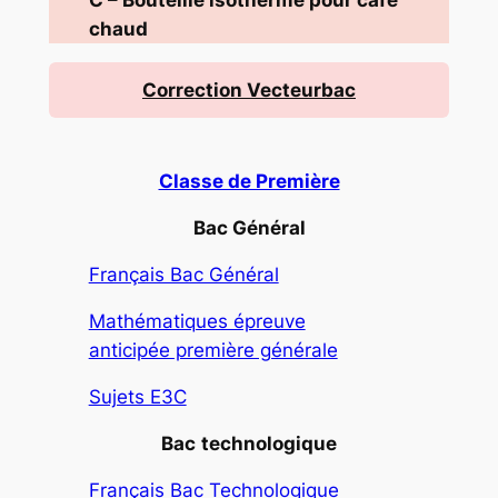
C
–
Bouteille isotherme pour café
chaud
Correction Vecteurbac
Classe de Première
Bac Général
Français Bac Général
Mathématiques épreuve
anticipée première générale
Sujets E3C
Bac
technologique
Français Bac Technologique