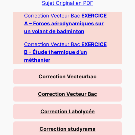
Sujet Original en PDF
Correction Vecteur Bac
EXERCICE
A
–
Forces aérodynamiques sur
un volant de badminton
Correction Vecteur Bac
EXERCICE
B
–
Étude thermique d’un
méthanier
Correction Vecteurbac
Correction Vecteur Bac
Correction Labolycée
Correction studyrama