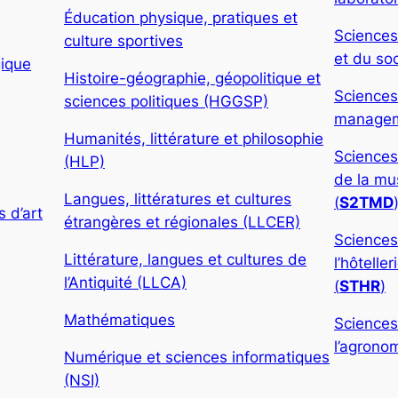
Éducation physique, pratiques et
Sciences
culture sportives
et du soc
gique
Histoire-géographie, géopolitique et
Sciences
sciences politiques (HGGSP)
manageme
Humanités, littérature et philosophie
Sciences
(HLP)
de la mu
Langues, littératures et cultures
(
S2TMD
 d’art
étrangères et régionales (LLCER)
Sciences
Littérature, langues et cultures de
l’hôtelle
l’Antiquité (LLCA)
(
STHR
)
Mathématiques
Sciences
l’agronom
Numérique et sciences informatiques
(NSI)