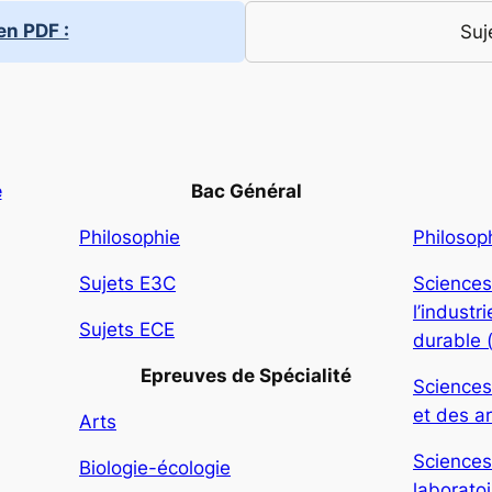
en PDF :
Suj
e
Bac Général
Philosophie
Philosop
Sujets E3C
Sciences
l’indust
Sujets ECE
durable 
Epreuves de Spécialité
Sciences
et des ar
Arts
Sciences
Biologie-écologie
laboratoi