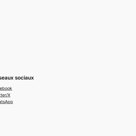
seaux sociaux
ebook
tter/X
atsApp