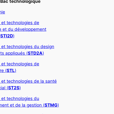
Bac
technologique
hie
 et technologies de
rie et du développement
(
STI2D
)
 et technologies du design
ts appliqués (
STD2A
)
 et technologies de
re (
STL
)
 et technologies de la santé
ial (
ST2S
)
 et technologies du
nt et de la gestion (
STMG
)