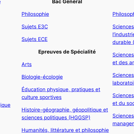
e
Bac Général
Philosophie
Philosop
Sujets E3C
Sciences
l’indust
Sujets ECE
durable 
Epreuves de Spécialité
Sciences
et des ar
Arts
Sciences
Biologie-écologie
laboratoi
Éducation physique, pratiques et
Sciences
culture sportives
et du soc
gique
Histoire-géographie, géopolitique et
Sciences
sciences politiques (HGGSP)
manageme
Humanités, littérature et philosophie