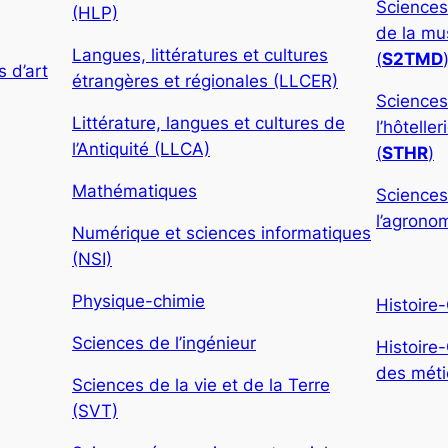
Sciences
(HLP)
de la mu
Langues, littératures et cultures
(
S2TMD
 d’art
étrangères et régionales (LLCER)
Sciences
Littérature, langues et cultures de
l’hôtelle
l’Antiquité (LLCA)
(
STHR
)
Mathématiques
Sciences
l’agronom
Numérique et sciences informatiques
(NSI)
Physique-chimie
Histoire
Sciences de l’ingénieur
Histoire
des métie
Sciences de la vie et de la Terre
(SVT)