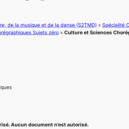
tre, de la musique et de la danse (S2TMD)
»
Spécialité 
régraphiques Sujets zéro
»
Culture et Sciences Choré
iques
orisé. Aucun document n’est autorisé.