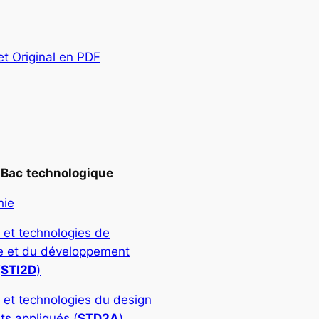
et Original en PDF
Bac
technologique
hie
 et technologies de
rie et du développement
(
STI2D
)
 et technologies du design
ts appliqués (
STD2A
)