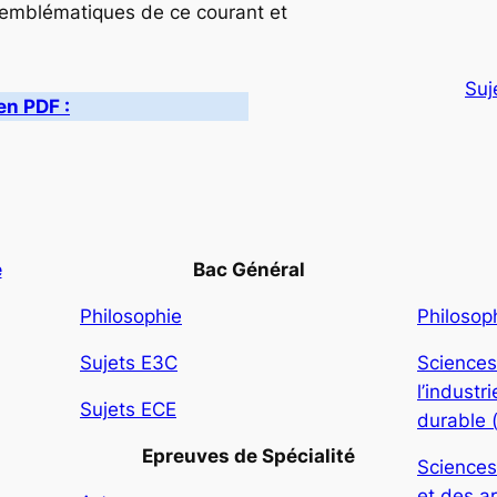
 emblématiques de ce courant et
Suj
en PDF :
e
Bac Général
Philosophie
Philosop
Sujets E3C
Sciences
l’indust
Sujets ECE
durable 
Epreuves de Spécialité
Sciences
et des ar