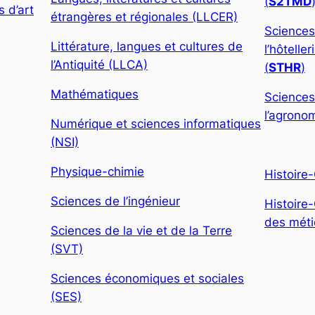
(
S2TMD
 d’art
étrangères et régionales (LLCER)
Sciences
Littérature, langues et cultures de
l’hôtelle
l’Antiquité (LLCA)
(
STHR
)
Mathématiques
Sciences
l’agronom
Numérique et sciences informatiques
(NSI)
Physique-chimie
Histoire
Sciences de l’ingénieur
Histoire
des métie
Sciences de la vie et de la Terre
(SVT)
Sciences économiques et sociales
(SES)