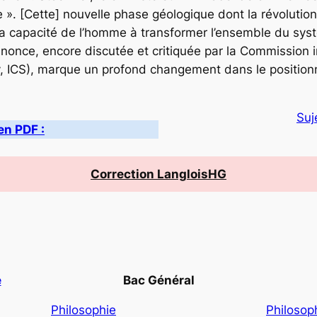
 ». [Cette] nouvelle phase géologique dont la révolution i
la capacité de l’homme à transformer l’ensemble du syst
once, encore discutée et critiquée par la Commission in
hy, ICS), marque un profond changement dans le positio
Suj
en PDF :
Correction LangloisHG
e
Bac Général
Philosophie
Philosop