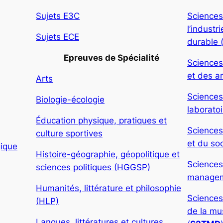
Sujets E3C
Sciences
l’indust
Sujets ECE
durable 
Epreuves de Spécialité
Sciences
et des ar
Arts
Sciences
Biologie-écologie
laboratoi
Éducation physique, pratiques et
Sciences
culture sportives
et du soc
gique
Histoire-géographie, géopolitique et
Sciences
sciences politiques (HGGSP)
manageme
Humanités, littérature et philosophie
Sciences
(HLP)
de la mu
Langues, littératures et cultures